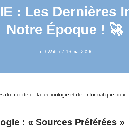
: Les Dernières I
Notre Époque ! 🚀
TechWatch
16 mai 2026
s du monde de la technologie et de l’informatique pour
gle : « Sources Préférées »