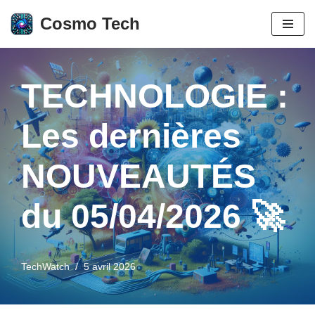
Cosmo Tech
Aller
au
contenu
TECHNOLOGIE :
Les dernières
NOUVEAUTÉS
du 05/04/2026 🚀
TechWatch
5 avril 2026