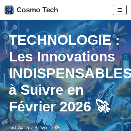
Cosmo Tech
Aller
au
contenu
TECHNOLOGIE :
Les Innovations
INDISPENSABLE
à Suivre en
Février 2026 🚀
TechWatch
4 février 2026