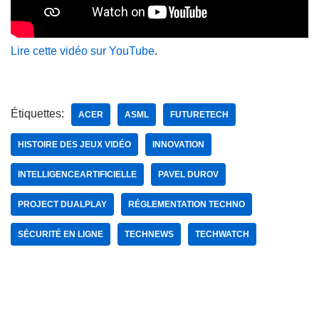
Lire cette vidéo sur YouTube
.
Étiquettes:
ACER
ASML
FUTURETECH
HISTOIRE DES JEUX VIDÉO
INNOVATION
INTELLIGENCEARTIFICIELLE
PAVEL DUROV
PROJECT DUALPLAY
RÉGLEMENTATION TECHNO
SÉCURITÉ EN LIGNE
TECHNEWS
TECHWATCH