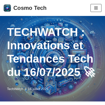
Cosmo Tech
Aller
au
contenu
TECHWATCH :
Innovations et
Tendances Tech
du 16/07/2025 🚀
TechWatch
16 juillet 2025