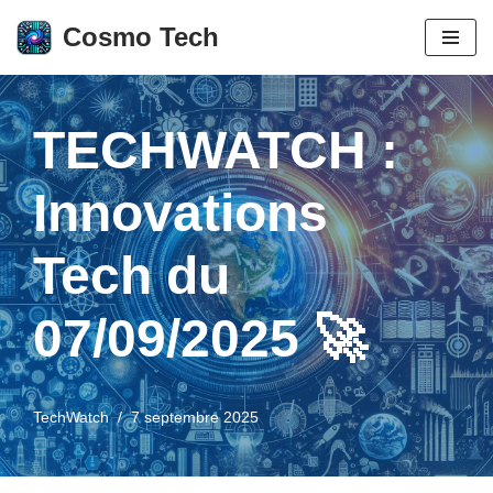
Cosmo Tech
Aller
au
contenu
TECHWATCH :
Innovations
Tech du
07/09/2025 🚀
TechWatch
7 septembre 2025