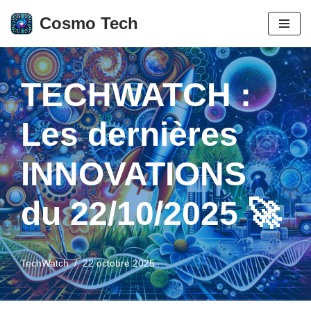
Cosmo Tech
Aller
au
contenu
TECHWATCH :
Les dernières
INNOVATIONS
du 22/10/2025 🚀
TechWatch
22 octobre 2025