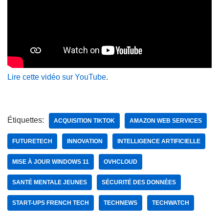
Lire cette vidéo sur YouTube
.
Étiquettes:
ACQUISITION TIKTOK
AMAZON WEB SERVICES
FUTURETECH
INNOVATION
INTELLIGENCE ARTIFICIELLE
MISE À JOUR WINDOWS 11
OVHCLOUD
SANTÉ MENTALE JEUNES
SÉCURITÉ DES DONNÉES
START-UPS FRENCH TECH
TECHNEWS
TECHWATCH