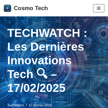
Cosmo Tech
Aller
au
contenu
TECHWATCH :
Les Dernières
Innovations
Tech 🔍 –
17/02/2025
TechWatch
17 février 2025