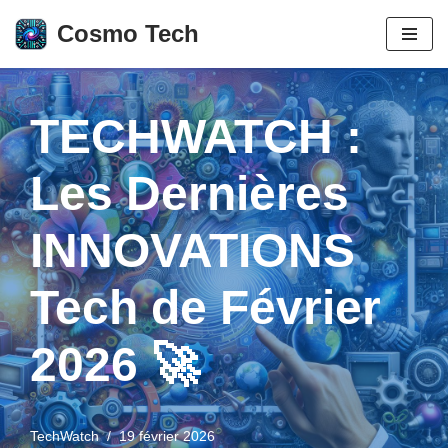
Cosmo Tech
Aller
au
contenu
TECHWATCH :
Les Dernières
INNOVATIONS
Tech de Février
2026 🚀
TechWatch
19 février 2026