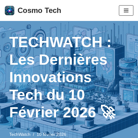
Cosmo Tech
Aller
au
contenu
TECHWATCH :
Les Dernières
Innovations
Tech du 10
Février 2026 🚀
TechWatch
10 février 2026