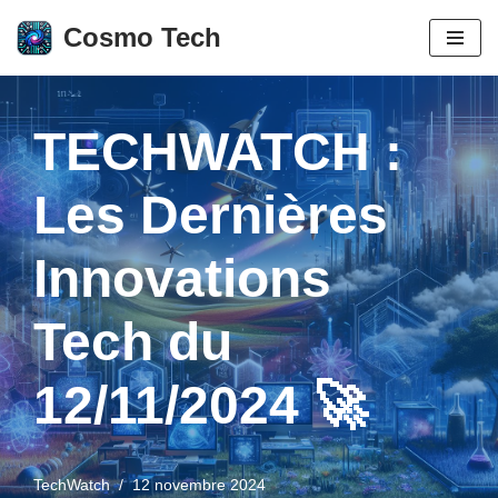
Cosmo Tech
Aller
au
contenu
TECHWATCH :
Les Dernières
Innovations
Tech du
12/11/2024 🚀
TechWatch
12 novembre 2024