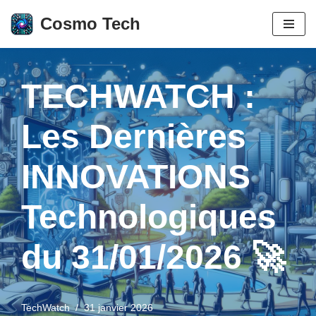
Cosmo Tech
Aller
au
contenu
TECHWATCH :
Les Dernières
INNOVATIONS
Technologiques
du 31/01/2026 🚀
TechWatch
31 janvier 2026