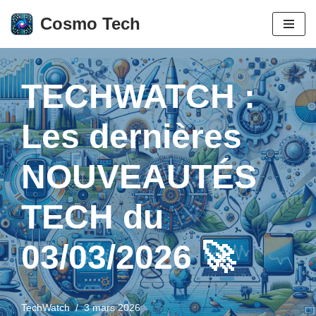
Cosmo Tech
Aller
au
contenu
TECHWATCH :
Les dernières
NOUVEAUTÉS
TECH du
03/03/2026 🚀
TechWatch
3 mars 2026