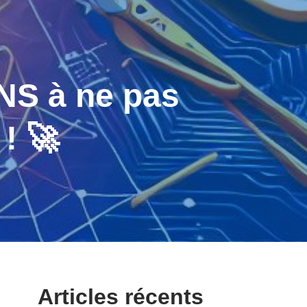
S à ne pas
! 🚀
Articles récents