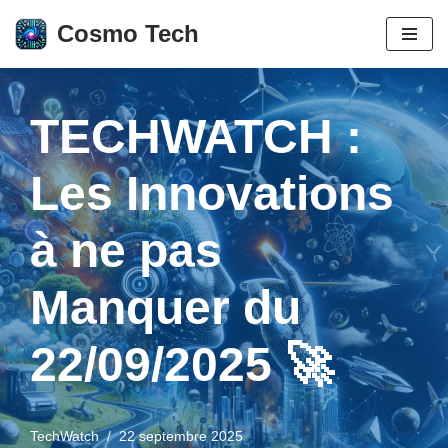
Cosmo Tech
Aller
au
contenu
TECHWATCH :
Les Innovations
à ne pas
Manquer du
22/09/2025 🚀
TechWatch
22 septembre 2025