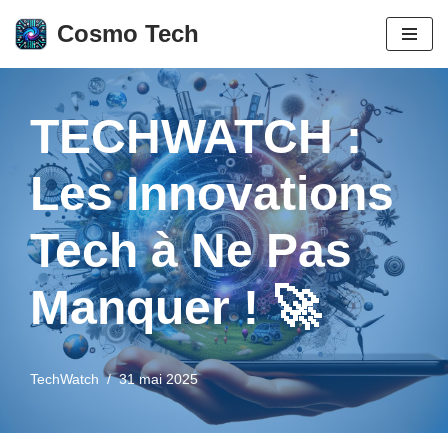
Cosmo Tech
Aller
au
contenu
TECHWATCH :
Les Innovations
Tech à Ne Pas
Manquer ! 🚀
TechWatch
31 mai 2025