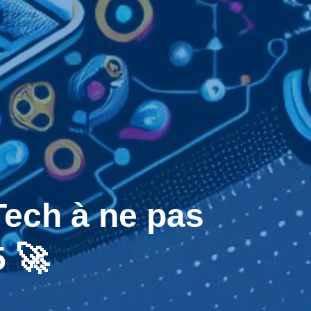
ech à ne pas
 🚀