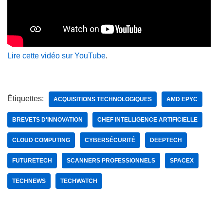
Lire cette vidéo sur YouTube
.
Étiquettes:
ACQUISITIONS TECHNOLOGIQUES
AMD EPYC
BREVETS D'INNOVATION
CHEF INTELLIGENCE ARTIFICIELLE
CLOUD COMPUTING
CYBERSÉCURITÉ
DEEPTECH
FUTURETECH
SCANNERS PROFESSIONNELS
SPACEX
TECHNEWS
TECHWATCH