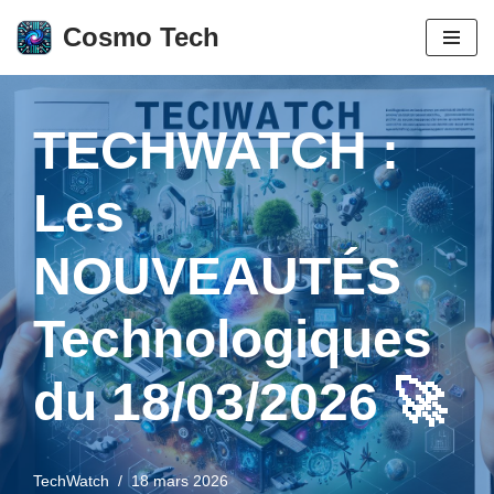
Cosmo Tech
Aller
au
contenu
TECHWATCH :
Les
NOUVEAUTÉS
Technologiques
du 18/03/2026 🚀
TechWatch
18 mars 2026