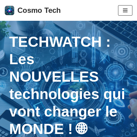
Cosmo Tech
Aller
au
contenu
TECHWATCH :
Les
NOUVELLES
technologies qui
vont changer le
MONDE ! 🌐