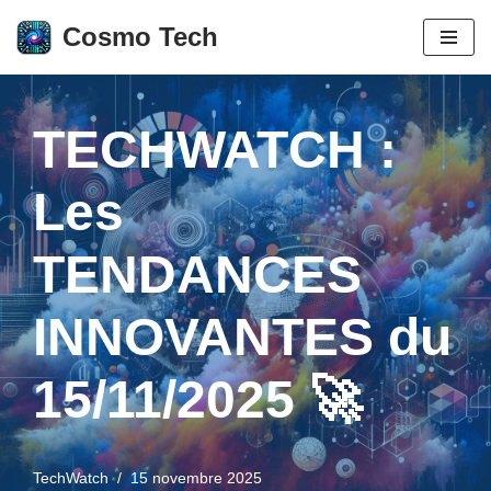
Cosmo Tech
Aller
au
contenu
TECHWATCH :
Les
TENDANCES
INNOVANTES du
15/11/2025 🚀
TechWatch
15 novembre 2025