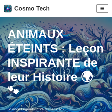
Cosmo Tech
Aller
au
contenu
ANIMAUX
ÉTEINTS : Leçon
INSPIRANTE de
leur Histoire 🌍
🐾
Science Legends
24 février 2025