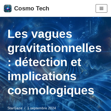
Cosmo Tech
Aller
au
contenu
Les vagues
gravitationnelles
: détection et
implications
cosmologiques
StarGaze
1 septembre 2024