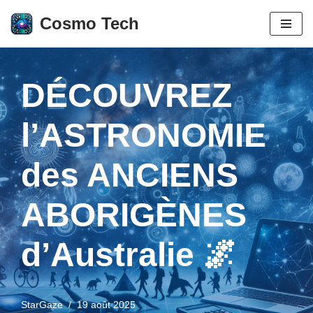
Cosmo Tech
Aller
au
contenu
DÉCOUVREZ
l’ASTRONOMIE
des ANCIENS
ABORIGÈNES
d’Australie 🌌
StarGaze
19 août 2025