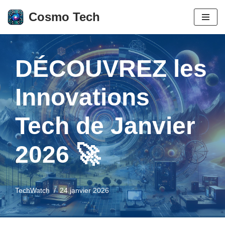
Cosmo Tech
Aller
au
contenu
DÉCOUVREZ les
Innovations
Tech de Janvier
2026 🚀
TechWatch
24 janvier 2026