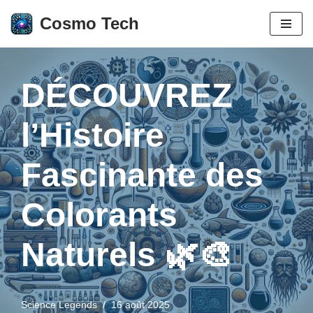
Cosmo Tech
Aller
au
contenu
DÉCOUVREZ
l’Histoire
Fascinante des
Colorants
Naturels 🌿🎨
Science Legends
16 août 2025