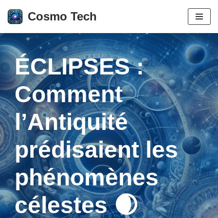
Cosmo Tech
Aller
au
contenu
ÉCLIPSES :
Comment
l’Antiquité
prédisaient les
phénomènes
célestes 🌒