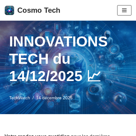
Cosmo Tech
Aller
au
contenu
INNOVATIONS
TECH du
14/12/2025 📈
TechWatch
14 décembre 2025