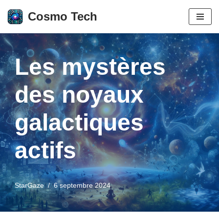
Cosmo Tech
Aller
au
contenu
Les mystères
des noyaux
galactiques
actifs
StarGaze
6 septembre 2024