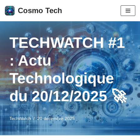
Cosmo Tech
Aller
au
contenu
TECHWATCH #1
: Actu
Technologique
du 20/12/2025 🚀
TechWatch
20 décembre 2025