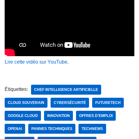
Lire cette vidéo sur YouTube
.
Étiquettes:
CHEF INTELLIGENCE ARTIFICIELLE
CLOUD SOUVERAIN
CYBERSÉCURITÉ
FUTURETECH
GOOGLE CLOUD
INNOVATION
OFFRES D'EMPLOI
OPENAI
PANNES TECHNIQUES
TECHNEWS