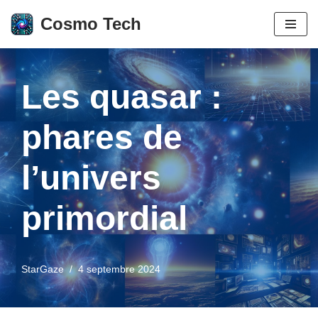
Cosmo Tech
Aller
au
contenu
Les quasar :
phares de
l’univers
primordial
StarGaze
4 septembre 2024